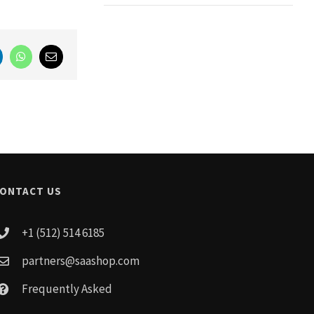
nkedIn
WhatsApp
Email
ONTACT US
+1 (512) 514 6185
partners@saashop.com
Frequently Asked