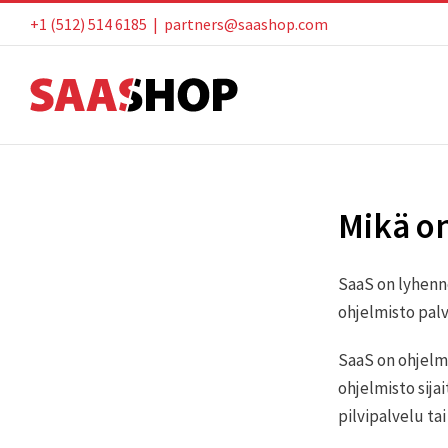
Skip
+1 (512) 514 6185
|
partners@saashop.com
to
content
Mikä o
SaaS on lyhenne
ohjelmisto pal
SaaS on ohjelmi
ohjelmisto sij
pilvipalvelu tai