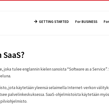
GETTING STARTED
For BUSINESS
Fo
n SaaS?
, joka tulee englannin kielen sanoista “Software as a Service”.
veluna.
sto, jota käytetään yleensä selaimella Internet-verkon välityks
aitsee palvelinkeskuksessa. SaaS-ohjelmistoista käytetään myö
 pilviohjelmisto.