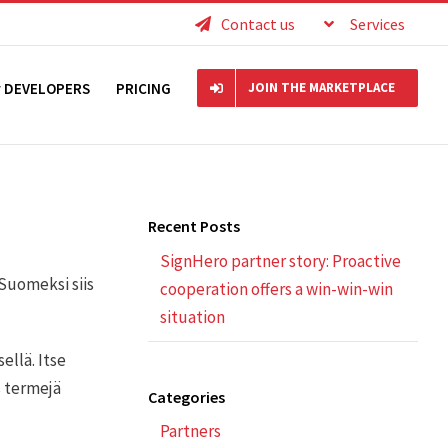
Contact us
Services
r DEVELOPERS
PRICING
JOIN THE MARKETPLACE
Recent Posts
SignHero partner story: Proactive
 Suomeksi siis
cooperation offers a win-win-win
situation
ellä. Itse
s termejä
Categories
Partners