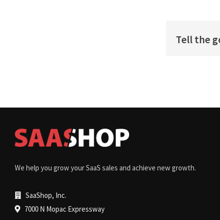
Tell the 
We help you grow your SaaS sales and achieve new growth.
SaaShop, Inc.
7000 N Mopac Expressway