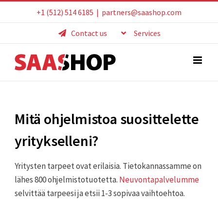
Skip
+1 (512) 514 6185
|
partners@saashop.com
to
Contact us
Services
content
Mitä ohjelmistoa suosittelette
yritykselleni?
Yritysten tarpeet ovat erilaisia. Tietokannassamme on
lähes 800 ohjelmistotuotetta.
Neuvontapalvelumme
selvittää tarpeesi ja etsii 1-3 sopivaa vaihtoehtoa.