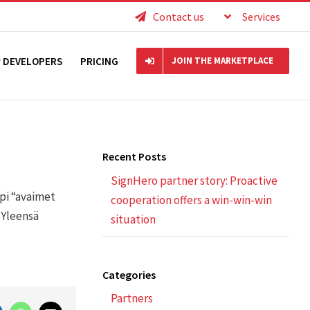
Contact us
Services
r DEVELOPERS
PRICING
JOIN THE MARKETPLACE
Recent Posts
SignHero partner story: Proactive
pi “avaimet
cooperation offers a win-win-win
 Yleensä
situation
Categories
Partners