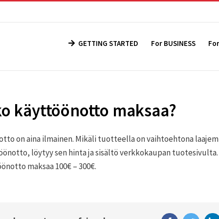
GETTING STARTED
For BUSINESS
Fo
ko käyttöönotto maksaa?
tto on aina ilmainen. Mikäli tuotteella on vaihtoehtona laajem
önotto, löytyy sen hinta ja sisältö verkkokaupan tuotesivulta.
öönotto maksaa 100€ – 300€.