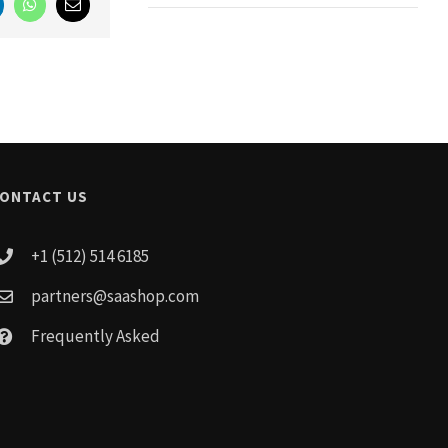
nkedIn
WhatsApp
Email
ONTACT US
+1 (512) 514 6185
partners@saashop.com
Frequently Asked