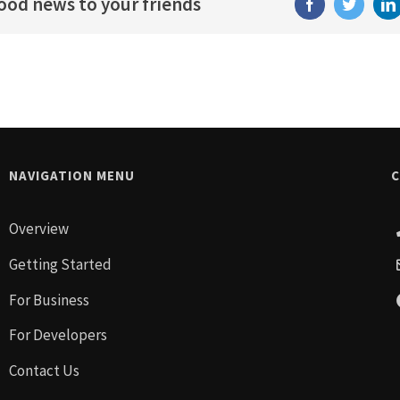
good news to your friends
Facebook
Twitter
Li
NAVIGATION MENU
C
Overview
Getting Started
For Business
For Developers
Contact Us