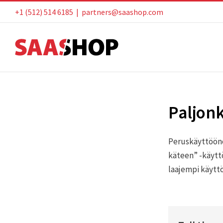
Skip
+1 (512) 514 6185
|
partners@saashop.com
to
content
Paljon
Peruskäyttööno
käteen” -käyttö
laajempi käytt