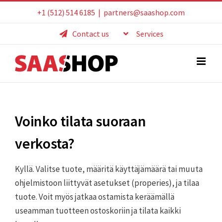
Skip
+1 (512) 514 6185
|
partners@saashop.com
to
Contact us
Services
content
Voinko tilata suoraan
verkosta?
Kyllä. Valitse tuote, määritä käyttäjämäärä tai muuta
ohjelmistoon liittyvät asetukset (properies), ja tilaa
tuote. Voit myös jatkaa ostamista keräämällä
useamman tuotteen ostoskoriin ja tilata kaikki