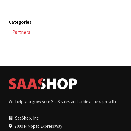
Categories
Partners
We help you grow your SaaS sales and achieve new growth.
SaaShop, Inc.
7000 N Mopac Expressway